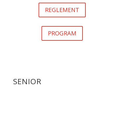
REGLEMENT
PROGRAM
SENIOR
Den sjællandske seniorholdturnering består
rækker med 3 forskellige holdtyper.