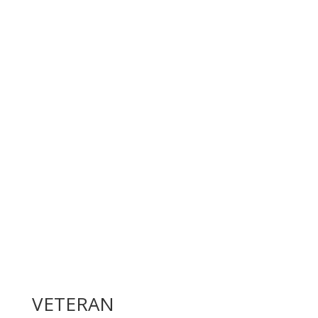
Der er fri tilmelding i begge rækker.
REGLEMENT
PROGRAM
VETERAN